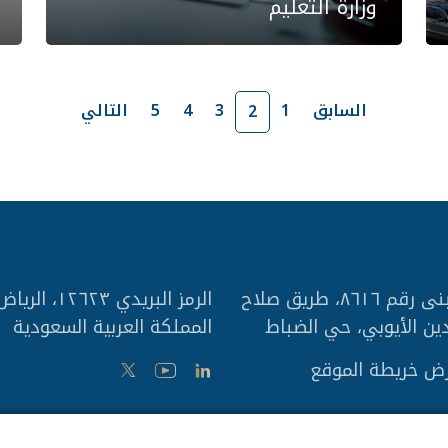
وزارة التعليم
السابق
1
3
4
5
التالي
2
مبنى رقم ٨٦١٦، طريق صلاح
الرمز البريدي ١٢٦٢٣، الري
دين الأيوبي، حي الضباط
المملكة العربية السعودية
ض خريطة الموقع