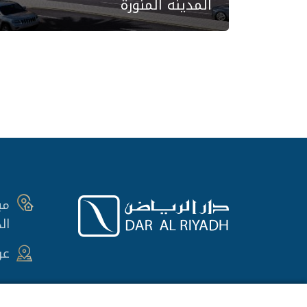
المدينة المنورة
ال
عر