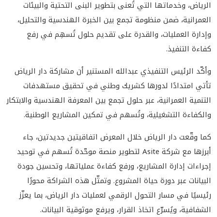
الرياض، وخدماتها التي تُعنى بتطوير البنى التحتية والبيئات
العمرانية، ضمن منظومة تجمع بين الخبرة الهندسية والتحليل،
وإدارة العمليات، والقدرة على تقديم حلول تُسهِم في رفع
كفاءة التنفيذ.
وأكّد الرئيس التنفيذي عبدالله المستنير أن مشاركة دار الرياض
تأتي امتدادًا لدورها كشريك وطني في تحقيق مستهدفات
التنمية العمرانية، عبر حلول تجمع بين المعرفة الهندسية والابتكار
والكفاءة التشغيلية، وتُسهم في تمكين المشاريع الوطنية.
كما وقّعت دار الرياض خلال المعرض اتفاقيتين جديدتين، جاء
أبرزها مع شركة Asite لتطوير منصة موحّدة تُسهم في توحيد
إجراءات إدارة المشاريع، ورفع كفاءة عملياتها، وتحسين جودة
البيانات عبر دورة حياة المشروع. وتمثّل هذه الشراكة محورًا
رئيسيًا في مسار التحول الرقمي لعمليات دار الرياض، بما يعزّز
الشفافية، ويُسرّع اتخاذ القرار، ويرفع موثوقية البيانات.