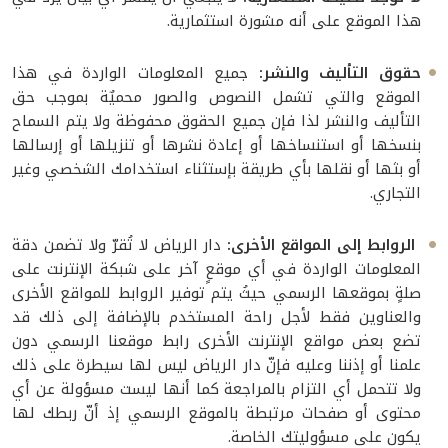
هذا الموقع على أنه مشورة استثمارية.
حقوق التأليف والنشر:
جميع المعلومات الواردة في هذا
الموقع والتي تشمل النصوص والصور محميٌة بموجب حق
التأليف والنشر لذا فإن جميع الحقوق محفوظة ولا يتم السماح
بنسخها أو استنساخها أو إعادة نشرها أو تنزيلها أو إرسالها
أو بثها أو نقلها بأي طريقة بإستثناء استخدامك الشخصي وغير
التجاري.
الروابط إلى المواقع الأخرى:
دار الرياض لا تُقرّ ولا تضمن دقة
المعلومات الواردة في أي موقعٍ آخر على شبكة الإنترنت على
صلةٍ بموقعها الرسمي حيثُ يتم توفير الروابط للمواقع الأخرى
والعناوين فقط لأجل راحة المستخدم بالإضافة إلى ذلك قد
تضع بعض مواقع الإنترنت الأخرى رابط موقعنا الرسمي دون
علمنا أو إذننا وعليه فإنّ دار الرياض ليس لها سيطرة على ذلك
ولا تتحمل أي التزام بالمراجعة كما أنها ليست مسؤولة عن أي
محتوى أو صفحات مرتبطة بالموقع الرسمي إذ أنّ ربطك لها
يكون على مسؤوليتك الخاصة.