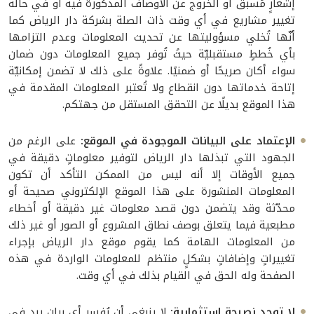
إشعارٍ مُسبق أو الخروج عن الأوصاف المذكورة فيه أو في حالة
تغيير مشاريع في أي وقت ذات الصلة بشركة دار الرياض كما
أنّها تُخلي مسؤوليتها عن تحديث المعلومات وعدم التزامها
بأي خُططٍ مستقبليّة حيثُ تُوفر جميع المعلومات دون ضمان
سواء أكان صريحًا أو ضمنيًا. علاوةً على ذلك لا تضمن إمكانيّة
إتاحة خدماتها دون انقطاع ولا تُعتبر المعلومات المقدمة في
هذا الموقع بديلًا عن التحقق المستقل من جهتكم.
الإعتماد على البيانات الموجودة في الموقع:
على الرغم من
الجهود التي تبذلها دار الرياض لتوفير معلوماتٍ دقيقة في
جميع الأوقات إلا أنه ليس من الممكن التأكد أن تكون
المعلومات المنشورة على هذا الموقع الإلكتروني صحيحة أو
محدّثة وقد يتضمن دون قصد معلومات غير دقيقة أو أخطاء
مطبعية فيما يتعلق بوصف نطاق المشروع أو الصور أو غير ذلك
من المعلومات الهامة كما يقوم موقع دار الرياض بإجراء
تغييراتٍ وإضافاتٍ بشكلٍ منتظم للمعلومات الواردة في هذه
الصفحة وله الحق في القيام بذلك في أي وقت.
لا توجد نصيحة استثمارية:
لا ينبغي أن يُفسر أي بيان يرد في