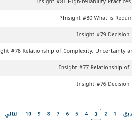
Insight #81 High-reliability Practic
Insight #80 What is Requir
Insight #79 Decision
ight #78 Relationship of Complexity, Uncertainty 
Insight #77 Relationship of
Insight #76 Decision
ابق
1
2
4
5
6
7
8
9
10
التالي
3