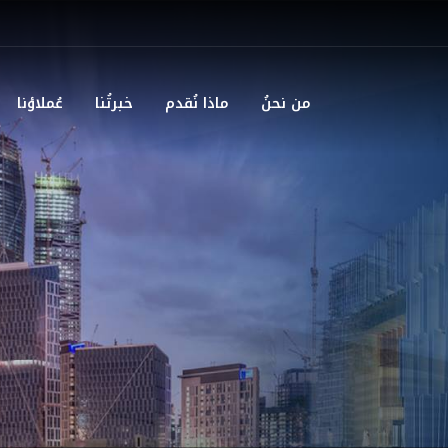
من نحنُ
ماذا نُقدم
خبرتُنا
عُملاؤنا